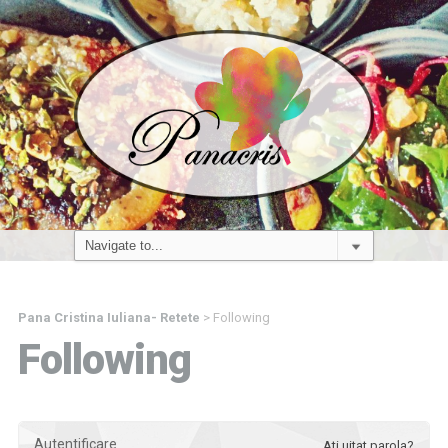
Pana Cristina Iuliana- Retete
>
Following
Following
Autentificare
Ati uitat parola?