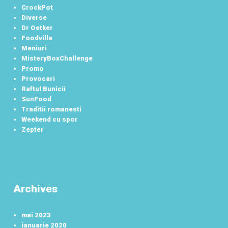
CrockPot
Diverse
Dr Oetker
Foodville
Meniuri
MisteryBoxChallenge
Promo
Provocari
Raftul Bunicii
SunFood
Traditii romanesti
Weekend cu spor
Zepter
Archives
mai 2023
ianuarie 2020