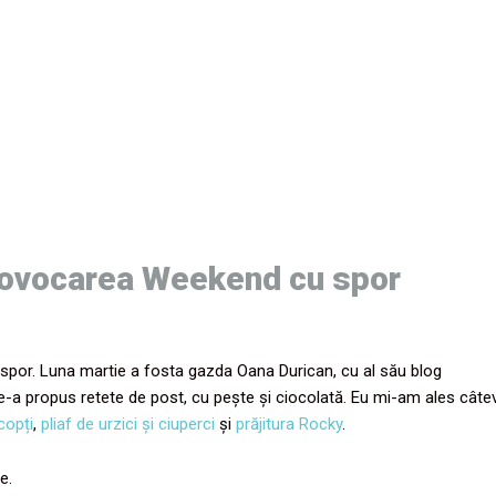
provocarea Weekend cu spor
por. Luna martie a fosta gazda Oana Durican, cu al său blog
-a propus retete de post, cu pește și ciocolată. Eu mi-am ales câte
copți
,
pliaf de urzici și ciuperci
și
prăjitura Rocky
.
e.