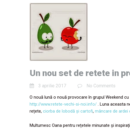
Un nou set de retete in 
3 aprilie 2017
No Comments
O nouă lună o nouă provocare în grupul Weekend cu s
http://www.retete-vechi-si-noi.info/
. Luna aceasta ne
rețete,
ciorba de lobodă și cartofi
,
mâncare de ardei 
Multumesc Oana pentru rețetele minunate și inspirați