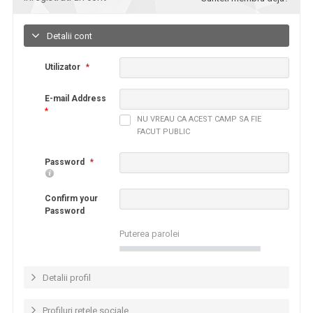
Detalii cont
Utilizator
*
E-mail Address
*
NU VREAU CA ACEST CAMP SA FIE
FACUT PUBLIC
Password
*
Confirm your
Password
Puterea parolei
Detalii profil
Profiluri retele sociale