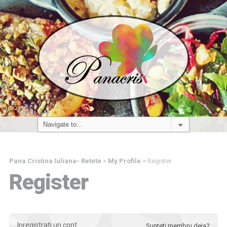
Pana Cristina Iuliana- Retete
>
My Profile
>
Register
Register
Inregistrati un cont
Sunteti membru deja?