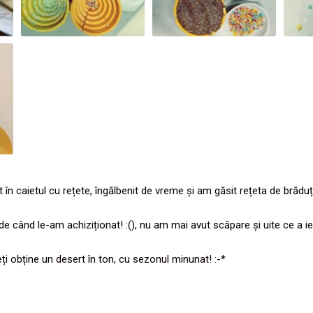
n caietul cu rețete, îngălbenit de vreme și am găsit rețeta de brăduți
când le-am achiziționat! :(), nu am mai avut scăpare și uite ce a ieș
ți obține un desert în ton, cu sezonul minunat! :-*