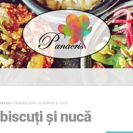
securi
>
Brăduți dulci cu biscuți și nucă
 biscuți și nucă