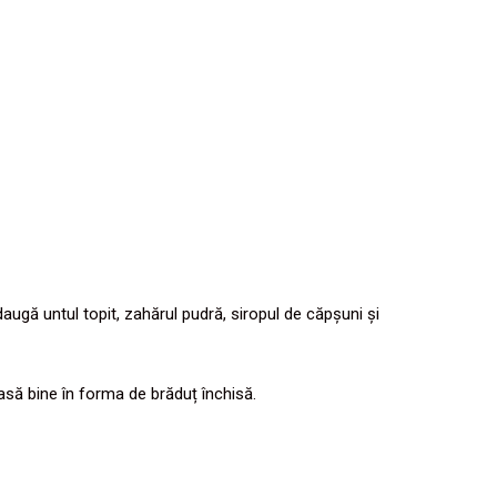
augă untul topit, zahărul pudră, siropul de căpșuni și
asă bine în forma de brăduț închisă.