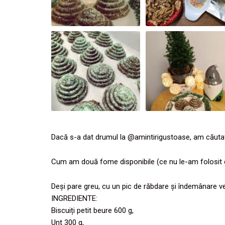
Dacă s-a dat drumul la @amintirigustoase, am căutat î
Cum am două fome disponibile (ce nu le-am folosit de 
Deși pare greu, cu un pic de răbdare și îndemânare ve
INGREDIENTE:
Biscuiți petit beure 600 g,
Unt 300 g,