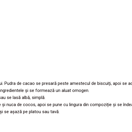
lui. Pudra de cacao se presară peste amestecul de biscuiți, apoi se ad
ingredientele și se formează un aluat omogen.
au se lasă albă, simplă.
 și nuca de cocos, apoi se pune cu lingura din compoziție și se înde
și se așază pe platou sau tavă.