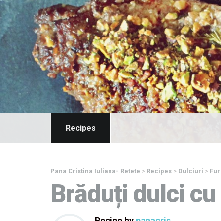
Recipes
Pana Cristina Iuliana- Retete
>
Recipes
>
Dulciuri
>
Fur
Brăduți dulci cu
Recipe by
panacris