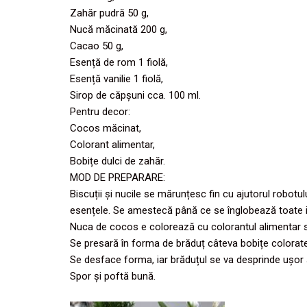
Zahăr pudră 50 g,
Nucă măcinată 200 g,
Cacao 50 g,
Esență de rom 1 fiolă,
Esență vanilie 1 fiolă,
Sirop de căpșuni cca. 100 ml.
Pentru decor:
Cocos măcinat,
Colorant alimentar,
Bobițe dulci de zahăr.
MOD DE PREPARARE:
Biscuții și nucile se mărunțesc fin cu ajutorul robotu
esențele. Se amestecă până ce se înglobează toate 
Nuca de cocos e colorează cu colorantul alimentar s
Se presară în forma de brăduț câteva bobițe colorate
Se desface forma, iar brăduțul se va desprinde ușor 
Spor și poftă bună.