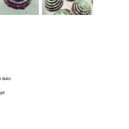
 dulci.
it.