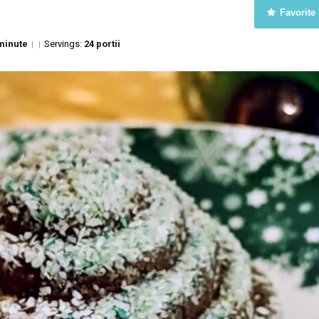
Favorite
minute
Servings:
24 portii
|
|