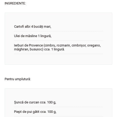
INGREDIENTE:
Cartofi albi 4 bucăți mari,
Ulei de măsline 1 lingură,
Ierburi de Provence (cimbru, rozmarin, cimbrișor, oregano,
măghiran, busuioc) cca. 1 lingură.
Pentru umplutură:
Șuncă de curcan cca. 100 g,
Piept de pui gătit cca. 100 g,