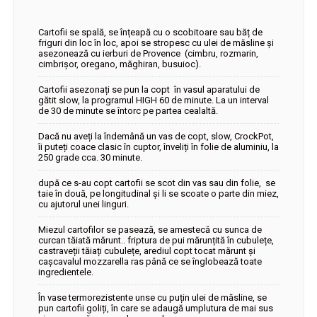
Cartofii se spală, se înțeapă cu o scobitoare sau băț de
friguri din loc în loc, apoi se stropesc cu ulei de măsline și
asezonează cu ierburi de Provence (cimbru, rozmarin,
cimbrișor, oregano, măghiran, busuioc).
Cartofii asezonați se pun la copt în vasul aparatului de
gătit slow, la programul HIGH 60 de minute. La un interval
de 30 de minute se întorc pe partea cealaltă.
Dacă nu aveți la îndemână un vas de copt, slow, CrockPot,
îi puteți coace clasic în cuptor, înveliți în folie de aluminiu, la
250 grade cca. 30 minute.
după ce s-au copt cartofii se scot din vas sau din folie, se
taie în două, pe longitudinal și li se scoate o parte din miez,
cu ajutorul unei linguri.
Miezul cartofilor se pasează, se amestecă cu sunca de
curcan tăiată mărunt.. friptura de pui mărunțită în cubulețe,
castraveții tăiați cubulețe, arediul copt tocat mărunt și
cașcavalul mozzarella ras până ce se înglobează toate
ingredientele.
În vase termorezistente unse cu puțin ulei de măsline, se
pun cartofii goliți, în care se adaugă umplutura de mai sus