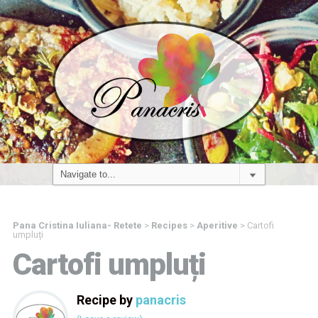
Pana Cristina Iuliana- Retete
>
Recipes
>
Aperitive
>
Cartofi
umpluți
Cartofi umpluți
Recipe by
panacris