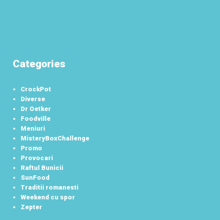
Categories
CrockPot
Diverse
Dr Oetker
Foodville
Meniuri
MisteryBoxChallenge
Promo
Provocari
Raftul Bunicii
SunFood
Traditii romanesti
Weekend cu spor
Zepter