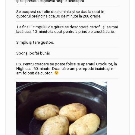
și se presară cașcaval rasp e deasupra.
Se acoperă cu folie de aluminiu și se dau la copt în
cuptorul preîncins cca.30 de minute la 200 grade.
La finalul timpului de gătire se descoperă cartofii și se mai
lasă cca. 10 minute la copt pentru a prinde o crustă aurie.
Simplu și tare gustos.
Spor și poftă bună!
P.S. Pentru coacere se poate folosi și aparatul CrockPot, la
High cca. 60 minute. Doar că eram pe repede înainte și m-
am folosit de cuptor.