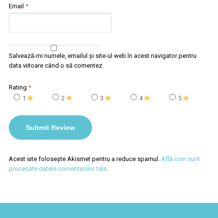
Email
*
Salvează-mi numele, emailul și site-ul web în acest navigator pentru
data viitoare când o să comentez.
Rating
*
1
2
3
4
5
Acest site folosește Akismet pentru a reduce spamul.
Află cum sunt
procesate datele comentariilor tale
.