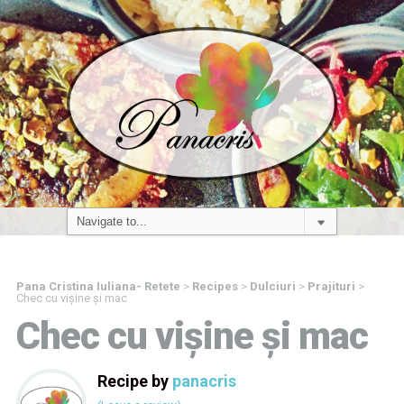
Pana Cristina Iuliana- Retete
>
Recipes
>
Dulciuri
>
Prajituri
>
Chec cu vișine și mac
Chec cu vișine și mac
Recipe by
panacris