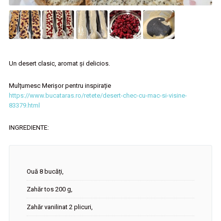
Un desert clasic, aromat și delicios.
Mulțumesc Merișor pentru inspirație
https://www.bucataras.ro/retete/desert-chec-cu-mac-si-visine-
83379.html
INGREDIENTE:
Ouă 8 bucăți,
Zahăr tos 200 g,
Zahăr vanilinat 2 plicuri,