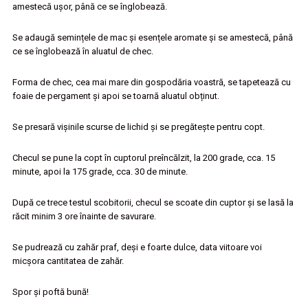
amestecă ușor, până ce se înglobează.
Se adaugă semințele de mac și esențele aromate și se amestecă, până
ce se înglobează în aluatul de chec.
Forma de chec, cea mai mare din gospodăria voastră, se tapetează cu
foaie de pergament și apoi se toarnă aluatul obținut.
Se presară vișinile scurse de lichid și se pregătește pentru copt.
Checul se pune la copt în cuptorul preîncălzit, la 200 grade, cca. 15
minute, apoi la 175 grade, cca. 30 de minute.
După ce trece testul scobitorii, checul se scoate din cuptor și se lasă la
răcit minim 3 ore înainte de savurare.
Se pudrează cu zahăr praf, deși e foarte dulce, data viitoare voi
micșora cantitatea de zahăr.
Spor și poftă bună!