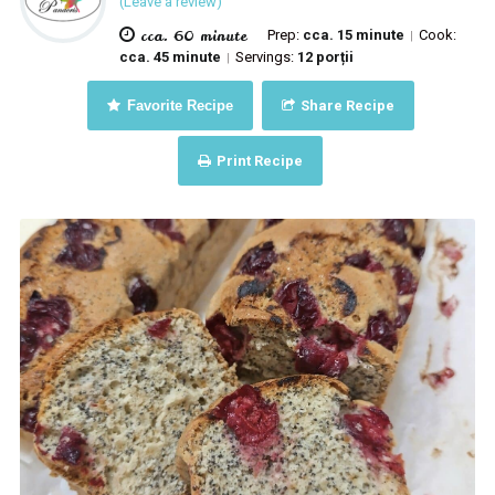
(Leave a review)
cca. 60 minute
Prep:
cca. 15 minute
Cook:
|
cca. 45 minute
Servings:
12 porții
|
Favorite Recipe
Share Recipe
Print Recipe