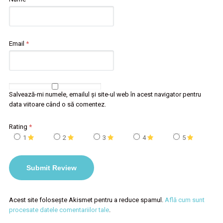
Email
*
Salvează-mi numele, emailul și site-ul web în acest navigator pentru
data viitoare când o să comentez.
Rating
*
1
2
3
4
5
Acest site folosește Akismet pentru a reduce spamul.
Află cum sunt
procesate datele comentariilor tale
.