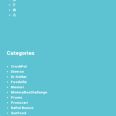
Categories
CrockPot
Diverse
Dr Oetker
Foodville
Meniuri
MisteryBoxChallenge
Promo
Provocari
Raftul Bunicii
SunFood