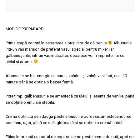
MOD DE PREPARARE:
Prima etapă constă în separarea albușurilor de gălbenuș
Albușurile
într-un vas mărișor, de preferat vasul special pentru mixer, iar
gălbenușurile, într-un vas încăpător, deoarece vor fi împrietenite cu
uleiul și arome.
Albușurile se bat energic cu sarea, zahărul și zahăr vanilinat, cca. 10
minute până se obține o bezea fermă.
Între timp, gălbenușurile se amestecă cu uleiul și esența de vanilie, până
se obține o emulsie stabilă.
Crema obținută se adaugă peste albușurile pufoase, amestecându-se
continuu, ușor, până ce se înglobează și se obține o cremă fluidă.
Făina împreună cu praful de copt se cerne peste crema de ouă, apoi se