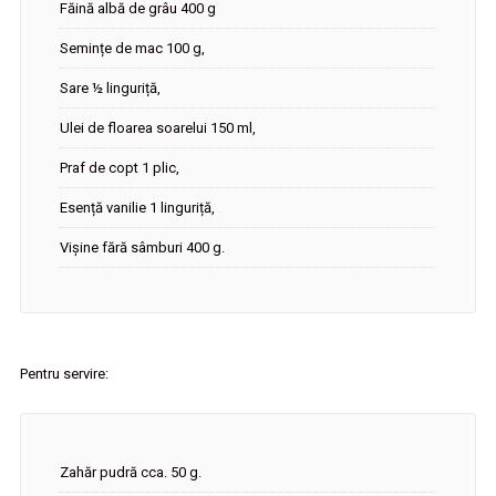
Făină albă de grâu 400 g
Semințe de mac 100 g,
Sare ½ linguriță,
Ulei de floarea soarelui 150 ml,
Praf de copt 1 plic,
Esență vanilie 1 linguriță,
Vișine fără sâmburi 400 g.
Pentru servire:
Zahăr pudră cca. 50 g.