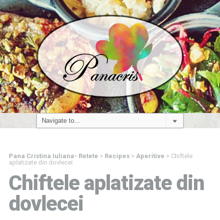
Pana Cristina Iuliana- Retete
>
Recipes
>
Aperitive
>
Chiftele
aplatizate din dovlecei
Chiftele aplatizate din
dovlecei