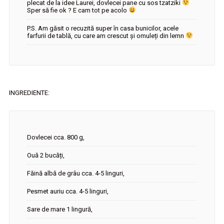
plecat de la idee Laurei, dovlecei pane cu sos tzatziki
Sper să fie ok ? E cam tot pe acolo
P.S. Am găsit o recuzită super în casa bunicilor, acele
farfurii de tablă, cu care am crescut și omuleți din lemn
INGREDIENTE:
Dovlecei cca. 800 g,
Ouă 2 bucăți,
Făină albă de grâu cca. 4-5 linguri,
Pesmet auriu cca. 4-5 linguri,
Sare de mare 1 lingură,