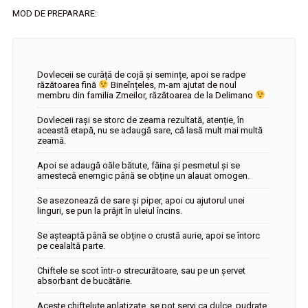
MOD DE PREPARARE:
Dovleceii se curăță de cojă și semințe, apoi se radpe
răzătoarea fină
Bineînțeles, m-am ajutat de noul
membru din familia Zmeilor, răzătoarea de la Delimano
Dovleceii rași se storc de zeama rezultată, atenție, în
această etapă, nu se adaugă sare, că lasă mult mai multă
zeamă.
Apoi se adaugă oăle bătute, făina și pesmetul și se
amestecă enerngic până se obține un alauat omogen.
Se asezonează de sare și piper, apoi cu ajutorul unei
linguri, se pun la prăjit în uleiul încins.
Se așteaptă până se obține o crustă aurie, apoi se întorc
pe cealaltă parte.
Chiftele se scot într-o strecurătoare, sau pe un șervet
absorbant de bucătărie.
Aceste chifteluțe aplatizate, se pot servi ca dulce, pudrate