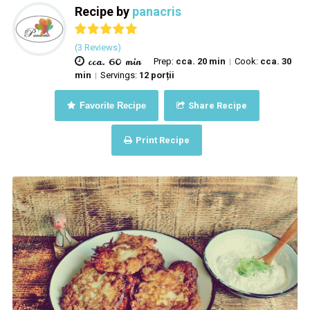
Recipe by
panacris
(3 Reviews)
cca. 60 min
Prep:
cca. 20 min
Cook:
cca. 30
|
min
Servings:
12 porții
|
Favorite Recipe
Share Recipe
Print Recipe