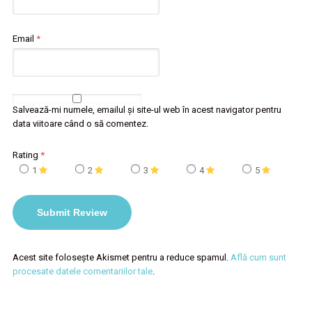
Email
*
Salvează-mi numele, emailul și site-ul web în acest navigator pentru
data viitoare când o să comentez.
Rating
*
1
2
3
4
5
Acest site folosește Akismet pentru a reduce spamul.
Află cum sunt
procesate datele comentariilor tale
.