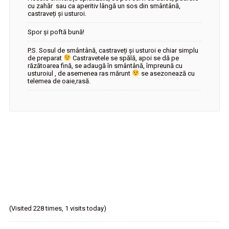
cu zahăr sau ca aperitiv lângă un sos din smântână,
castraveți și usturoi.
Spor și poftă bună!
P.S. Sosul de smântână, castraveți și usturoi e chiar simplu
de preparat
Castravetele se spălă, apoi se dă pe
răzătoarea fină, se adaugă în smântână, împreună cu
usturoiul , de asemenea ras mărunt
se asezonează cu
telemea de oaie,rasă.
(Visited 228 times, 1 visits today)