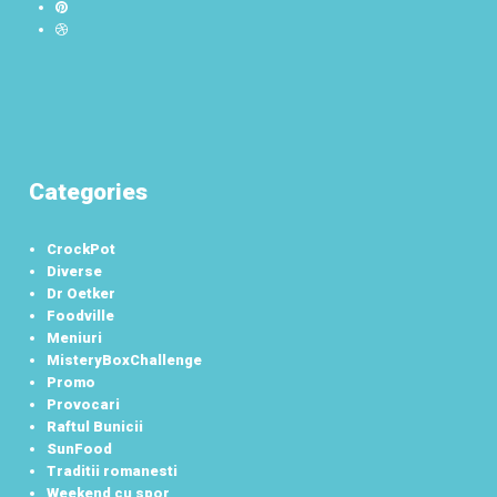
Categories
CrockPot
Diverse
Dr Oetker
Foodville
Meniuri
MisteryBoxChallenge
Promo
Provocari
Raftul Bunicii
SunFood
Traditii romanesti
Weekend cu spor