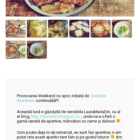
Provocarea Weekend cu spor, inițiată de
Stefania
Anastasiu
continuăăă!!!
Această lună e găzduită de sensibila LauraMariaDin, cu al
ei blog,
http://lauradin.blogspot.ro/
, unde ne-a oferit o
gamă variată de apertive, mâncăruri cu carne și dulciuri
Cum poate deja m-ați remarcat, eu sunt fan aperitive, n-am
putut rata acest aperitiv tare fain și pe gustul tuturor
Am