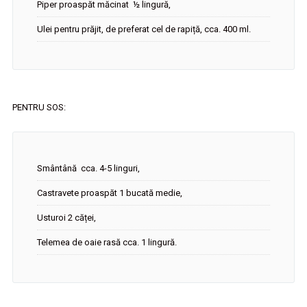
Piper proaspăt măcinat ½ lingură,
Ulei pentru prăjit, de preferat cel de rapiță, cca. 400 ml.
PENTRU SOS:
Smântână cca. 4-5 linguri,
Castravete proaspăt 1 bucată medie,
Usturoi 2 căței,
Telemea de oaie rasă cca. 1 lingură.