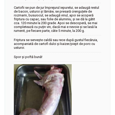
Cartofii se pun de jur împrejurul iepurelui, se adaugă restul
de bacon, usturoi și lămâie, se presară crenguțele de
rozmarin, busuiocul, se adaugă vinul, apoi se acoperă
friptura cu capac, sau folie de aluminiu, și se dă la gătit
cca. 120 minute la 200 grade. Apoi se descoperă, se mai
completează cu puțin vin, dacă mai e nevoie și se lasă la
rumenit, pe fiecare parte, câte 5 minute, la 200 g.
Friptura se servește caldă sau rece după gustul fiecăruia,
acompaniată de cartofi dulci și kaizer/piept de porc cu
usturoi.
Spor și poftă bună!