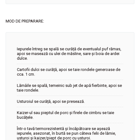
MOD DE PREPARARE:
Iepurele întreg se spală se curăță de eventualul puf rămas,
apoi se masează cu ulei de măsline, sare și boia de ardei
dulce.
Cartofii dulci se curăță, apoi se taie rondele generoase de
cca. 1 cm.
Lămâile se spală, temeinic sub jet de apă fierbinte, apoi se
taie rondele.
Usturoiul se curăță, apoi se presează.
Kaizer-ul sau pieptul de porc și firele de cimbru se taie
bucățele.
Într-o tavă termorezistentă și încăpătoare se așează
iepurele, asezonat, în burtă se pun câteva felii de lămie,
usturoi și kaizer/piept de porc cu usturoi.