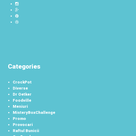
Categories
CrockPot
Diverse
Dr Oetker
Foodville
Meniuri
MisteryBoxChallenge
Promo
Provocari
Raftul Bunicii