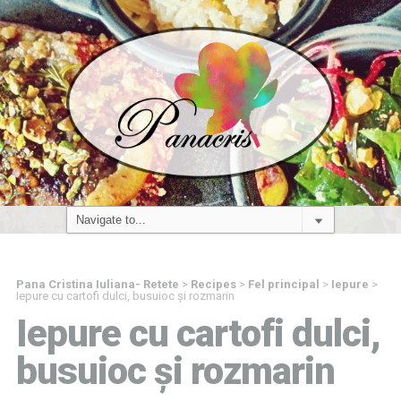
Pana Cristina Iuliana- Retete
>
Recipes
>
Fel principal
>
Iepure
>
Iepure cu cartofi dulci, busuioc și rozmarin
Iepure cu cartofi dulci,
busuioc și rozmarin