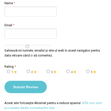
Name
*
Email
*
Salvează-mi numele, emailul și site-ul web în acest navigator pentru
data viitoare când o să comentez.
Rating
*
1
2
3
4
5
Acest site folosește Akismet pentru a reduce spamul.
Află cum sunt
procesate datele comentariilor tale
.