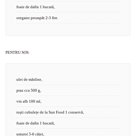
foaie de dafin 1 bucată,
oregano proaspăt 2-3 fire.
PENTRU SOS:
ulei de măsline,
praz cca 500 g,
vin alb 100 ml,
roșii cubulețe de la Sun Food 1 conservă,
foaie de dafin 1 bucată,
usturoi 5-6 căței,