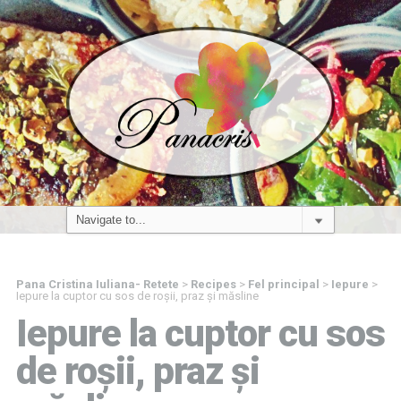
Pana Cristina Iuliana- Retete
>
Recipes
>
Fel principal
>
Iepure
>
Iepure la cuptor cu sos de roșii, praz și măsline
Iepure la cuptor cu sos
de roșii, praz și