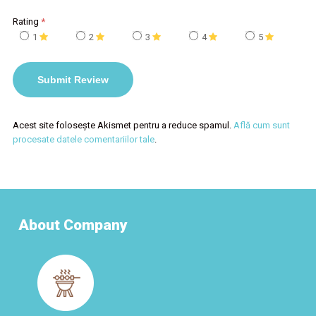
Rating
*
1
2
3
4
5
Acest site folosește Akismet pentru a reduce spamul.
Află cum sunt
procesate datele comentariilor tale
.
About Company