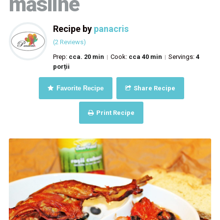
măsline
Recipe by
panacris
(2 Reviews)
Prep:
cca. 20 min
Cook:
cca 40 min
Servings:
4
|
|
porții
Favorite Recipe
Share Recipe
Print Recipe