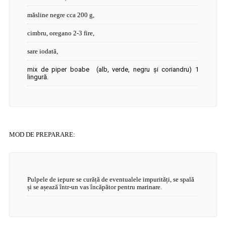
măsline negre cca 200 g,
cimbru, oregano 2-3 fire,
sare iodată,
mix de piper boabe (alb, verde, negru și coriandru) 1
lingură.
MOD DE PREPARARE:
Pulpele de iepure se curăță de eventualele impurități, se spală
și se așează într-un vas încăpător pentru marinare.