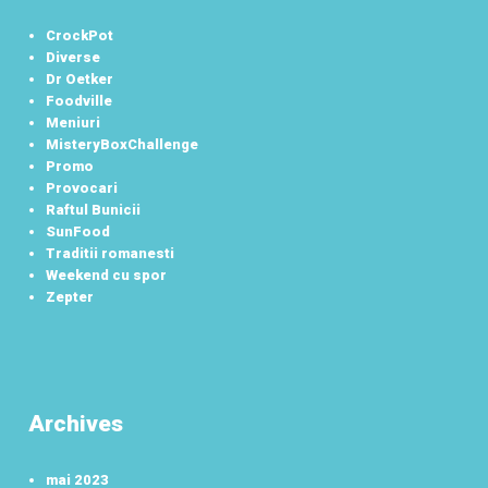
CrockPot
Diverse
Dr Oetker
Foodville
Meniuri
MisteryBoxChallenge
Promo
Provocari
Raftul Bunicii
SunFood
Traditii romanesti
Weekend cu spor
Zepter
Archives
mai 2023