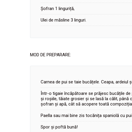
Șofran 1 linguriță,
Ulei de măsline 3 linguri.
MOD DE PREPARARE:
Carnea de pui se taie bucățele. Ceapa, ardeiul și 
Într-o tigaie încăpătoare se prăjesc bucățile de
și roșiile, tăiate grosier și se lasă la călit, 
șofran și apă, cât să acopere toată compoziția. S
Paella sau mai bine zis tocănița spaniolă cu pui
Spor și poftă bună!