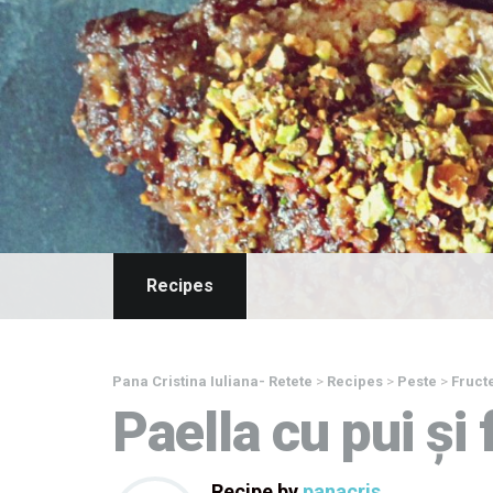
Recipes
Pana Cristina Iuliana- Retete
>
Recipes
>
Peste
>
Fruct
Paella cu pui și
Recipe by
panacris