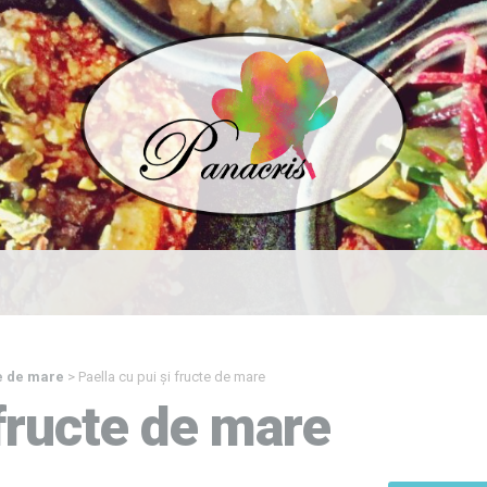
e de mare
>
Paella cu pui și fructe de mare
 fructe de mare