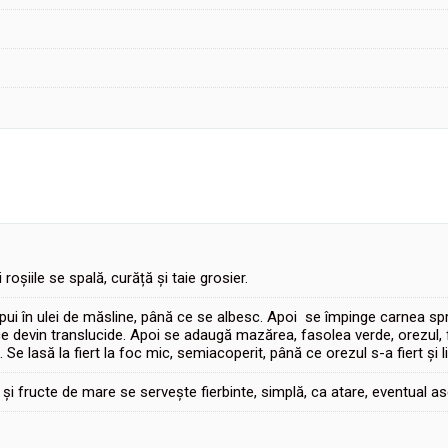
roșiile se spală, curăță și taie grosier.
 pui în ulei de măsline, până ce se albesc. Apoi se împinge carnea sp
până ce devin translucide. Apoi se adaugă mazărea, fasolea verde, orezu
e lasă la fiert la foc mic, semiacoperit, până ce orezul s-a fiert și li
 și fructe de mare se servește fierbinte, simplă, ca atare, eventual 