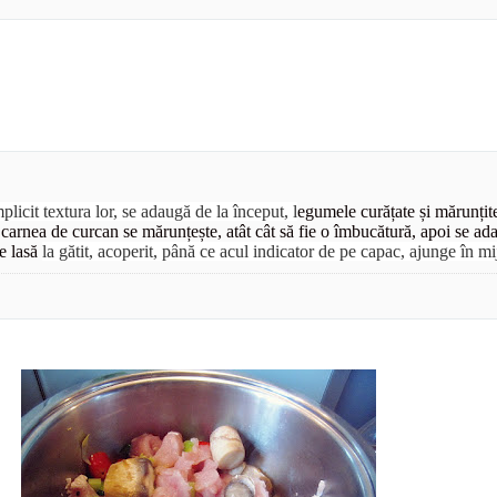
licit textura lor, se adaugă de la început, l
egumele curățate și mărunțite
, carnea de curcan se mărunțește, atât cât să fie o îmbucătură, apoi se a
se lasă
la gătit, acoperit, până ce acul indicator de pe capac, ajunge în m