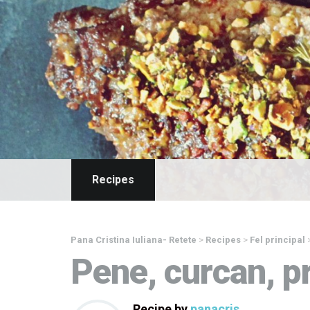
Recipes
Pana Cristina Iuliana- Retete
>
Recipes
>
Fel principal
Pene, curcan, pr
Recipe by
panacris