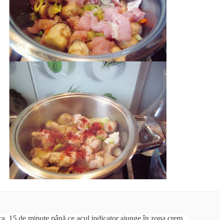
cca. 15 de minute până ce acul indicator ajunge în zona crem.