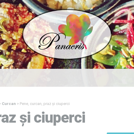
>
Curcan
>
Pene, curcan, praz și ciuperci
az și ciuperci