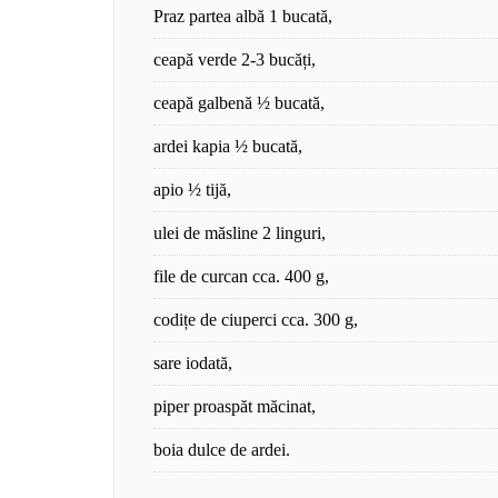
Praz partea albă 1 bucată,
ceapă verde 2-3 bucăți,
ceapă galbenă ½ bucată,
ardei kapia ½ bucată,
apio ½ tijă,
ulei de măsline 2 linguri,
file de curcan cca. 400 g,
codițe de ciuperci cca. 300 g,
sare iodată,
piper proaspăt măcinat,
boia dulce de ardei.