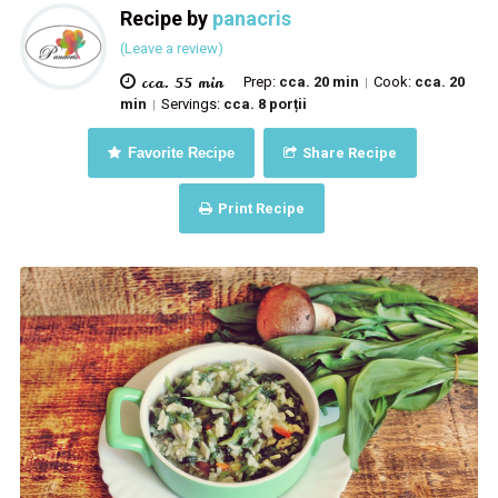
Recipe by
panacris
(Leave a review)
cca. 55 min
Prep:
cca. 20 min
Cook:
cca. 20
|
min
Servings:
cca. 8 porții
|
Favorite Recipe
Share Recipe
Print Recipe