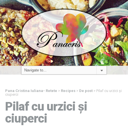
Pana Cristina Iuliana- Retete
>
Recipes
>
De post
>
Pilaf cu urzici și
ciuperci
Pilaf cu urzici și
ciuperci