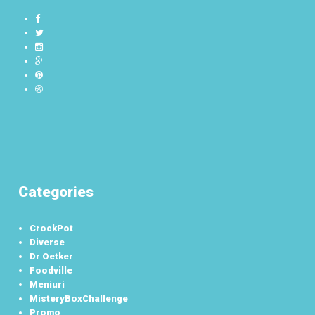
Categories
CrockPot
Diverse
Dr Oetker
Foodville
Meniuri
MisteryBoxChallenge
Promo