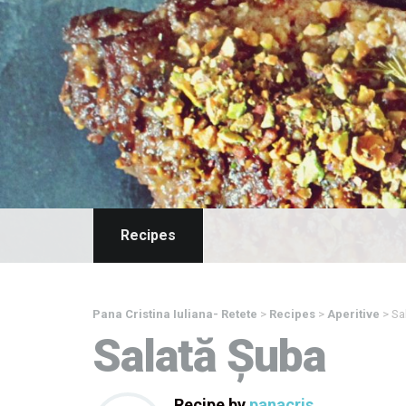
Recipes
Pana Cristina Iuliana- Retete
>
Recipes
>
Aperitive
>
Sa
Salată Șuba
Recipe by
panacris