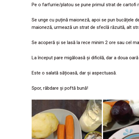
Pe o farfurrie/platou se pune primul strat de cartofi 
Se unge cu puțină maioneză, apoi se pun bucățele de 
maioneză, urmează un strat de sfeclă răzuită, alt str
Se acoperă și se lasă la rece minim 2 ore sau cel mai
La început pare migăloasă și dificilă, dar a doua oară
Este o salată sățioasă, dar și aspectuasă.
Spor, răbdare și poftă bună!