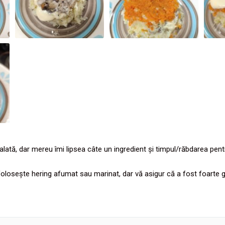
ată, dar mereu îmi lipsea câte un ingredient și timpul/răbdarea pentr
olosește hering afumat sau marinat, dar vă asigur că a fost foarte g