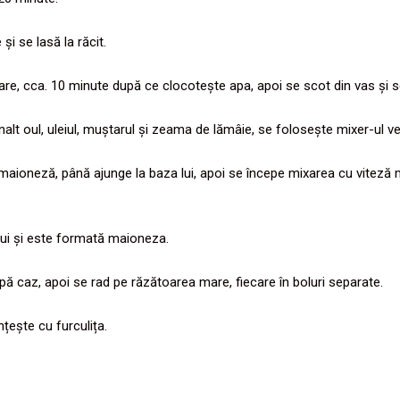
i se lasă la răcit.
sare, cca. 10 minute după ce clocotește apa, apoi se scot din vas și se
alt oul, uleiul, muștarul și zeama de lămâie, se folosește mixer-ul ver
 maioneză, până ajunge la baza lui, apoi se începe mixarea cu viteză
lui și este formată maioneza.
ă caz, apoi se rad pe răzătoarea mare, fiecare în boluri separate.
țește cu furculița.