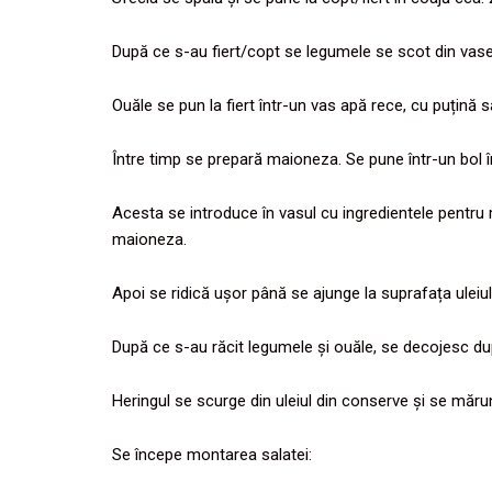
După ce s-au fiert/copt se legumele se scot din vase ș
Ouăle se pun la fiert într-un vas apă rece, cu puțină 
Între timp se prepară maioneza. Se pune într-un bol în
Acesta se introduce în vasul cu ingredientele pentru
maioneza.
Apoi se ridică ușor până se ajunge la suprafața uleiu
După ce s-au răcit legumele și ouăle, se decojesc dup
Heringul se scurge din uleiul din conserve și se mărun
Se începe montarea salatei: