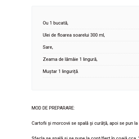
Ou 1 bucată,
Ulei de floarea soarelui 300 ml,
Sare,
Zeama de lămâie 1 lingură,
Muștar 1 linguriță.
MOD DE PREPARARE:
Cartofii și morcovii se spală și curăță, apoi se pun la 
Sfecla se spală și se pune la copt/fiert în coajă cca.