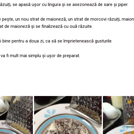
răzuiți, se apasă ușor cu lingura și se asezonează de sare și piper.
pește, un nou strat de maioneză, un strat de morcovi răzuiți, maionez
at de maioneză și se finalizează cu ouă răzuite.
 bine pentru a doua zi, ca să se împrietenească gusturile.
 va fi mult mai simplu și ușor de preparat.