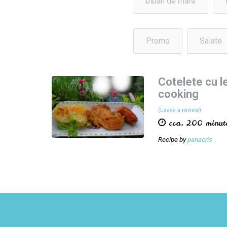
biban de mare
Promo
Salate
Cotelete cu l
cooking
(Leave a review)
cca. 200 minut
Recipe by
panacris