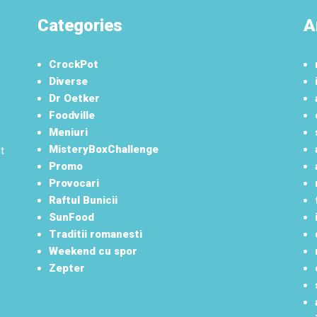
Categories
A
CrockPot
Diverse
Dr Oetker
Foodville
Meniuri
MisteryBoxChallenge
t
Promo
Provocari
Raftul Bunicii
SunFood
Traditii romanesti
Weekend cu spor
Zepter