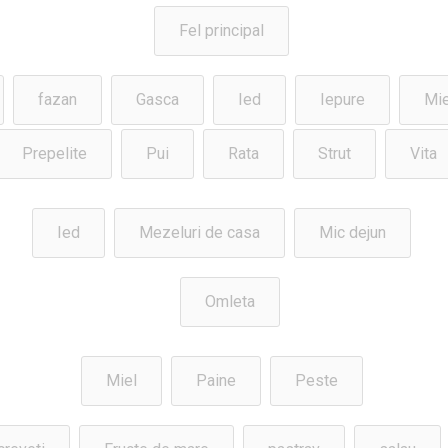
Fel principal
fazan
Gasca
Ied
Iepure
Mie
Prepelite
Pui
Rata
Strut
Vita
Ied
Mezeluri de casa
Mic dejun
Omleta
Miel
Paine
Peste