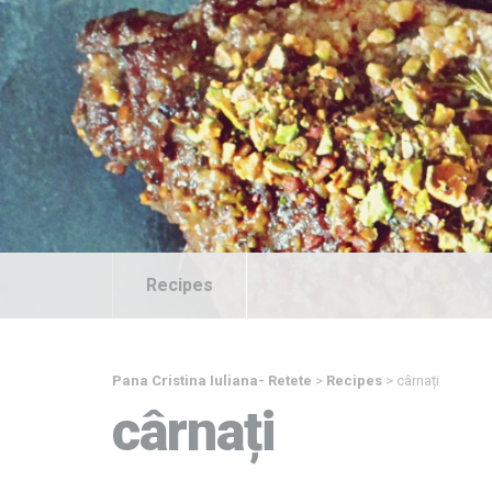
Recipes
Pana Cristina Iuliana- Retete
>
Recipes
>
cârnați
cârnați