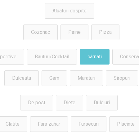
Aluaturi dospite
Cozonac
Paine
Pizza
peritive
Bauturi/Cocktail
cârnați
Conserv
Dulceata
Gem
Muraturi
Siropuri
De post
Diete
Dulciuri
Clatite
Fara zahar
Fursecuri
Placinte