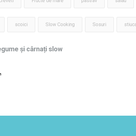
creveti
Fructe de mare
pastrav
salau
scoici
Slow Cooking
Sosuri
stiuc
egume și cârnați slow
e