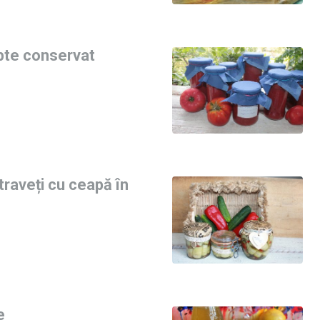
pte conservat
traveți cu ceapă în
e