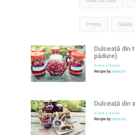
biban de mare
Promo
Salate
Dulceață din t
pădure)
(Leave a review)
Recipe by
panacris
Dulceață din 
(Leave a review)
Recipe by
panacris