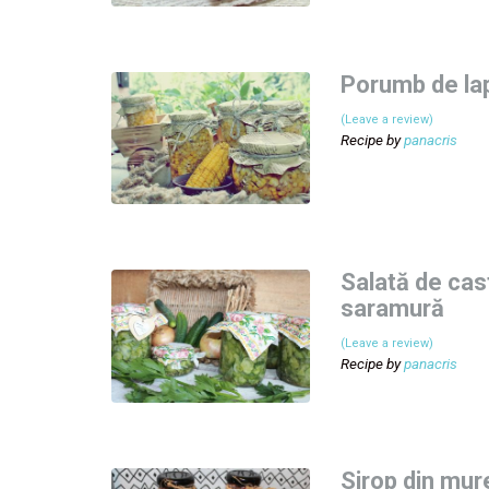
Porumb de la
(Leave a review)
Recipe by
panacris
Salată de cas
saramură
(Leave a review)
Recipe by
panacris
Sirop din mur