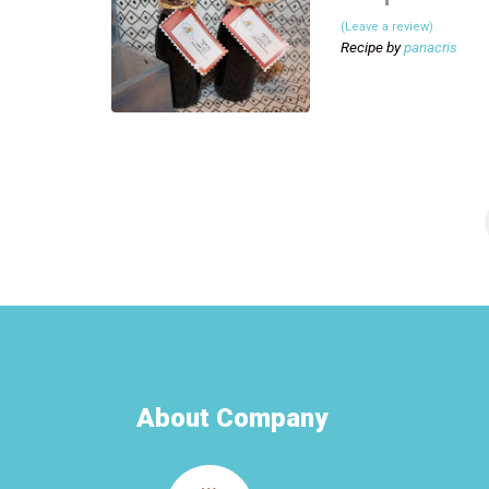
(Leave a review)
Recipe by
panacris
About Company