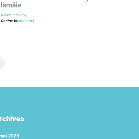
lămâie
(Leave a review)
Recipe by
panacris
›
rchives
mai 2023