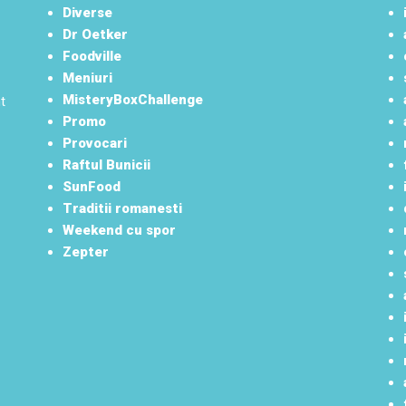
Diverse
Dr Oetker
Foodville
Meniuri
MisteryBoxChallenge
t
Promo
Provocari
Raftul Bunicii
SunFood
Traditii romanesti
Weekend cu spor
Zepter