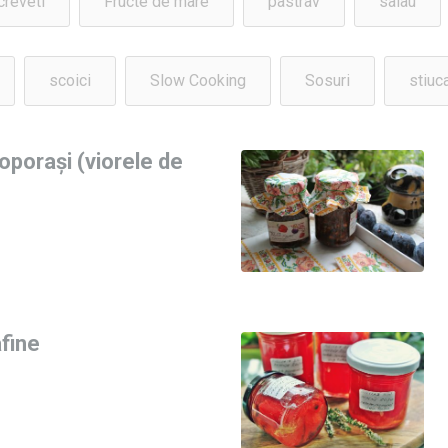
creveti
Fructe de mare
pastrav
salau
scoici
Slow Cooking
Sosuri
stiuc
oporași (viorele de
afine