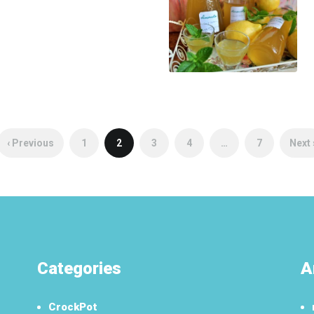
‹ Previous
1
2
3
4
…
7
Next 
Categories
A
CrockPot