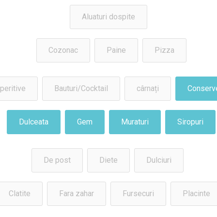
Aluaturi dospite
Cozonac
Paine
Pizza
peritive
Bauturi/Cocktail
cârnați
Conserv
Dulceata
Gem
Muraturi
Siropuri
De post
Diete
Dulciuri
Clatite
Fara zahar
Fursecuri
Placinte