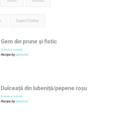
somn
somon
a
Supe/Ciorbe
Gem din prune și fistic
(Leave a review)
Recipe by
panacris
Dulceață din lubeniță/pepene roșu
(Leave a review)
Recipe by
panacris