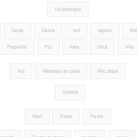
Fel principal
fazan
Gasca
Ied
Iepure
Mie
Prepelite
Pui
Rata
Strut
Vita
Ied
Mezeluri de casa
Mic dejun
Omleta
Miel
Paine
Peste