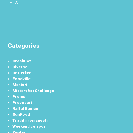
Categories
CrockPot
Diverse
Dr Oetker
Foodville
Meniuri
MisteryBoxChallenge
Promo
Provocari
Raftul Bunicii
SunFood
Traditii romanesti
Weekend cu spor
Zepter