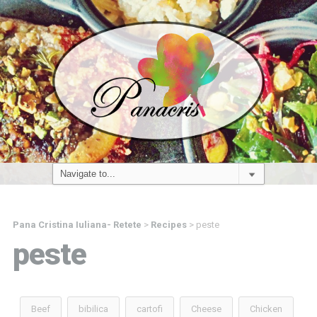
Pana Cristina Iuliana- Retete
>
Recipes
>
peste
peste
Beef
bibilica
cartofi
Cheese
Chicken