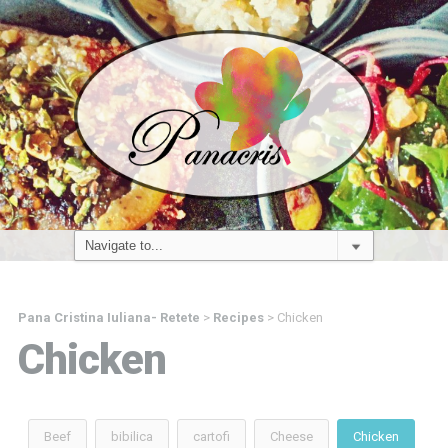
Pana Cristina Iuliana- Retete
>
Recipes
>
Chicken
Chicken
Beef
bibilica
cartofi
Cheese
Chicken