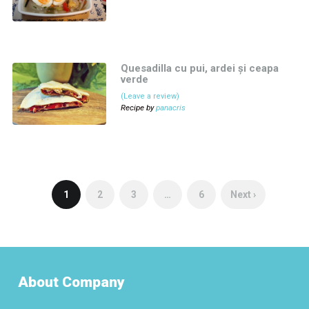
Quesadilla cu pui, ardei și ceapa
verde
(Leave a review)
Recipe by
panacris
1
2
3
…
6
Next ›
About Company