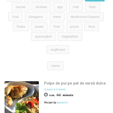
curcan
dovleac
egs
Fish
fistic
Fruit
Kangaroo
mere
Mushroom/Ciuperci
Pasta
peste
Pork
prune
Rice
sparanghel
Vegetables
anghinare
visine
Pulpe de pui pe pat de varză dulce
(Leave a review)
cca. 60 minute
Recipe by
panacris