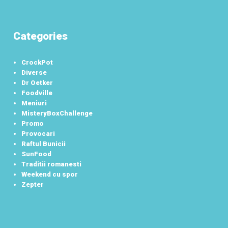
Categories
CrockPot
Diverse
Dr Oetker
Foodville
Meniuri
MisteryBoxChallenge
Promo
Provocari
Raftul Bunicii
SunFood
Traditii romanesti
Weekend cu spor
Zepter