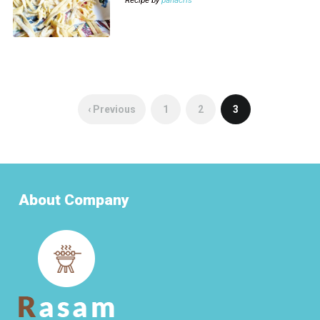
Recipe by
panacris
‹ Previous
1
2
3
About Company