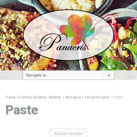
Pana Cristina Iuliana- Retete
>
Recipes
>
Fel principal
>
Paste
Paste
Aluaturi dospite