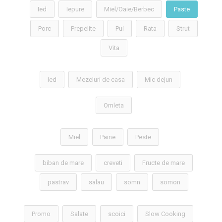
Ied
Iepure
Miel/Oaie/Berbec
Paste
Porc
Prepelite
Pui
Rata
Strut
Vita
Ied
Mezeluri de casa
Mic dejun
Omleta
Miel
Paine
Peste
biban de mare
creveti
Fructe de mare
pastrav
salau
somn
somon
Promo
Salate
scoici
Slow Cooking