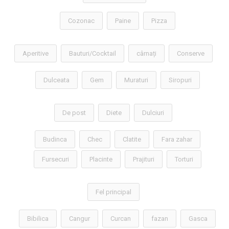
Cozonac
Paine
Pizza
Aperitive
Bauturi/Cocktail
cârnați
Conserve
Dulceata
Gem
Muraturi
Siropuri
De post
Diete
Dulciuri
Budinca
Chec
Clatite
Fara zahar
Fursecuri
Placinte
Prajituri
Torturi
Fel principal
Bibilica
Cangur
Curcan
fazan
Gasca