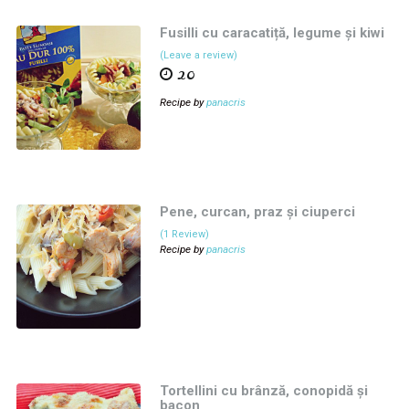
Fusilli cu caracatiță, legume și kiwi
(Leave a review)
20
Recipe by
panacris
Pene, curcan, praz și ciuperci
(1 Review)
Recipe by
panacris
Tortellini cu brânză, conopidă și
bacon