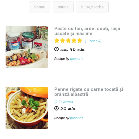
Sosuri
stiuca
Supe/Ciorbe
Paste cu ton, ardei copți, roșii
uscate și măsline
(1 Review)
cca. 40 min
Recipe by
panacris
Penne rigate cu carne tocată și
brânză albastră
(2 Reviews)
20 min
Recipe by
panacris