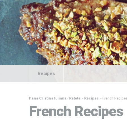
Recipes
Pana Cristina Iuliana- Retete
>
Recipes
>
French Recipe
French Recipes