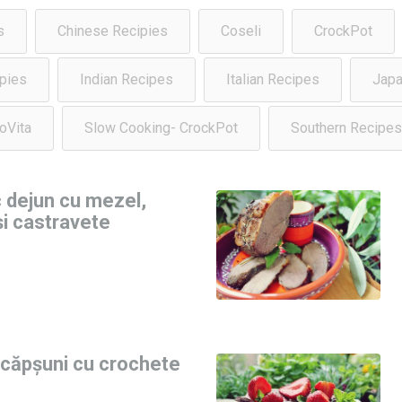
s
Chinese Recipies
Coseli
CrockPot
pies
Indian Recipes
Italian Recipes
Japa
oVita
Slow Cooking- CrockPot
Southern Recipes
 dejun cu mezel,
i castravete
 căpșuni cu crochete