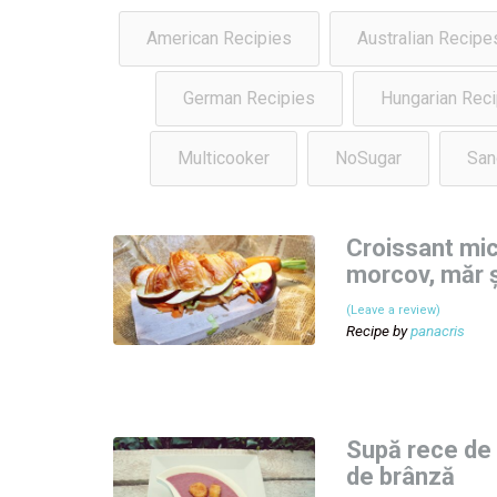
American Recipies
Australian Recipe
German Recipies
Hungarian Reci
Multicooker
NoSugar
San
Croissant mic
morcov, măr ș
(Leave a review)
Recipe by
panacris
Supă rece de
de brânză