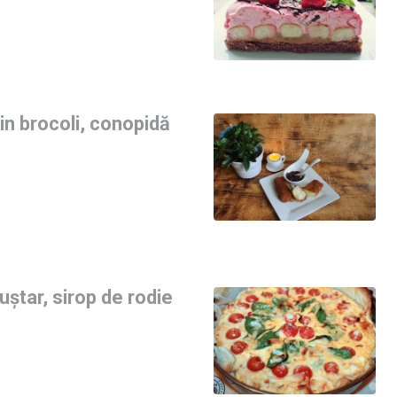
n brocoli, conopidă
v
uștar, sirop de rodie