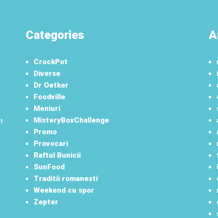
Categories
A
CrockPot
Diverse
Dr Oetker
Foodville
Meniuri
MisteryBoxChallenge
t
Promo
Provocari
Raftul Bunicii
SunFood
Traditii romanesti
Weekend cu spor
Zepter