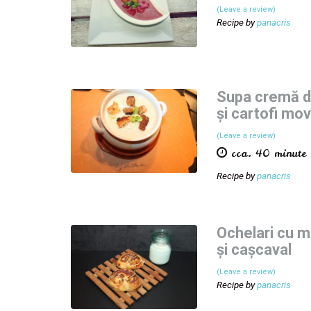
(Leave a review)
Recipe by
panacris
Supa cremă di
și cartofi mo
(Leave a review)
cca. 40 minute
Recipe by
panacris
Ochelari cu m
și cașcaval
(Leave a review)
Recipe by
panacris