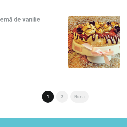
emă de vanilie
1
2
Next ›