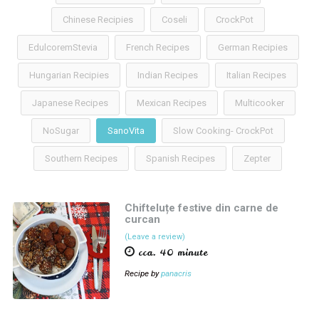
Chinese Recipies
Coseli
CrockPot
EdulcoremStevia
French Recipes
German Recipies
Hungarian Recipies
Indian Recipes
Italian Recipes
Japanese Recipes
Mexican Recipes
Multicooker
NoSugar
SanoVita
Slow Cooking- CrockPot
Southern Recipes
Spanish Recipes
Zepter
Chifteluțe festive din carne de
curcan
(Leave a review)
cca. 40 minute
Recipe by
panacris