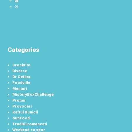
Categories
CrockPot
Diverse
Dr Oetker
Foodville
Meniuri
MisteryBoxChallenge
Promo
Provocari
Raftul Bunicii
SunFood
Traditii romanesti
Weekend cu spor