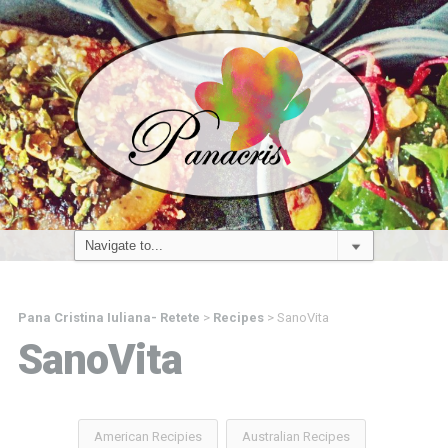
Pana Cristina Iuliana- Retete
>
Recipes
>
SanoVita
SanoVita
American Recipies
Australian Recipes