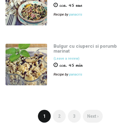
cca. 45 ore
Recipe by
panacris
Bulgur cu ciuperci si porumb
marinat
(Leave a review)
cca. 45 min
Recipe by
panacris
1
2
3
Next ›